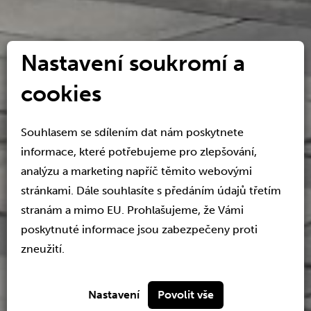
Nastavení soukromí a
cookies
Souhlasem se sdílením dat nám poskytnete
informace, které potřebujeme pro zlepšování,
analýzu a marketing napříč těmito webovými
stránkami. Dále souhlasíte s předáním údajů třetím
PŘESVĚDČTE
stranám a mimo EU. Prohlašujeme, že Vámi
poskytnuté informace jsou zabezpečeny proti
SE SAMI
zneužití.
Nastavení
Povolit vše